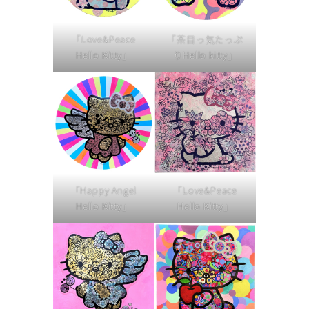
「Love&Peace
「茶目っ気たっぷ
Hello Kitty」
りHello kitty」
「Happy Angel
「Love&Peace
Hello Kitty」
Hello Kitty」