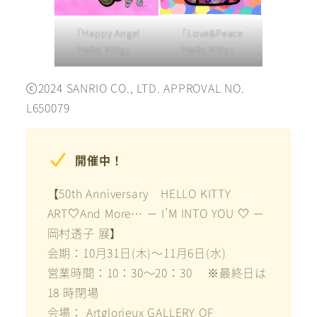
「Happy Angel
「Love&Peace
Hello Kitty」
Hello Kitty」
ⓒ2024 SANRIO CO., LTD. APPROVAL NO.
L650079
開催中！
【50th Anniversary HELLO KITTY
ART♡And More… － I’M INTO YOU ♡ －
岡村透子 展】
会期：10月31日(木)～11月6日(水)
営業時間：10：30～20：30 ※最終日は
18 時閉場
会場： Artglorieux GALLERY OF