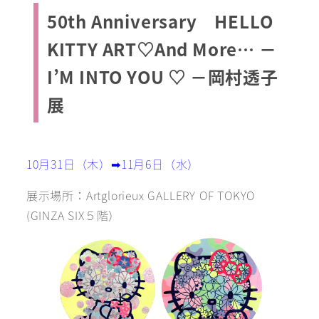
50th Anniversary HELLO
KITTY ART♡And More… －
I’M INTO YOU ♡ －岡村透子
展
10月31日（木）➡11月6日（水）
展示場所：Artglorieux GALLERY OF TOKYO
(GINZA SIX５階）