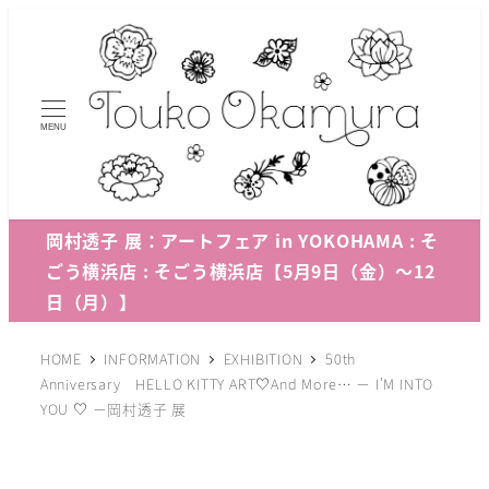
メ
イ
ン
コ
MENU
ン
テ
ン
ツ
岡村透子 展：アートフェア in YOKOHAMA : そ
へ
ごう横浜店 : そごう横浜店【5月9日（金）～12
移
日（月）】
動
HOME
INFORMATION
EXHIBITION
50th
Anniversary HELLO KITTY ART♡And More… － I’M INTO
YOU ♡ －岡村透子 展