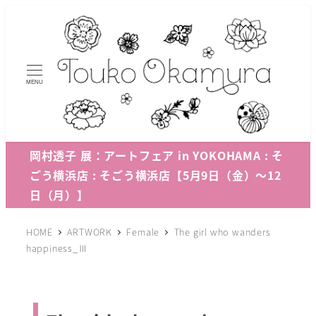
メ
イ
ン
コ
MENU
ン
テ
ン
ツ
岡村透子 展：アートフェア in YOKOHAMA : そ
へ
ごう横浜店 : そごう横浜店【5月9日（金）～12
移
日（月）】
動
HOME
ARTWORK
Female
The girl who wanders
happiness_Ⅲ