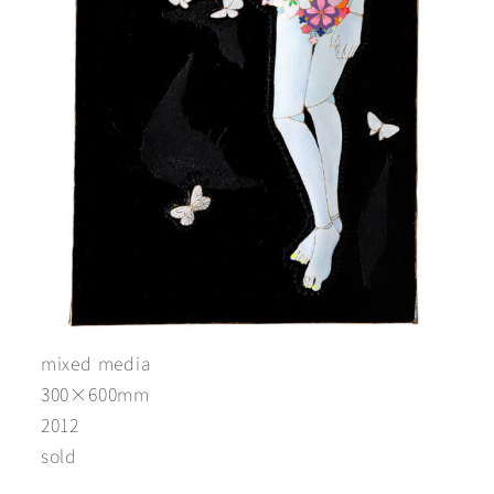
mixed media
300×600mm
2012
sold