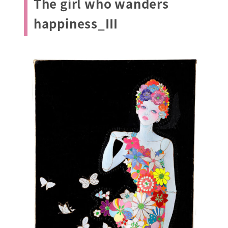
The girl who wanders
happiness_Ⅲ