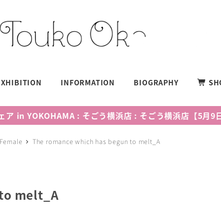
EXHIBITION
INFORMATION
BIOGRAPHY
SH
 in YOKOHAMA : そごう横浜店 : そごう横浜店【5
Female
The romance which has begun to melt_A
to melt_A