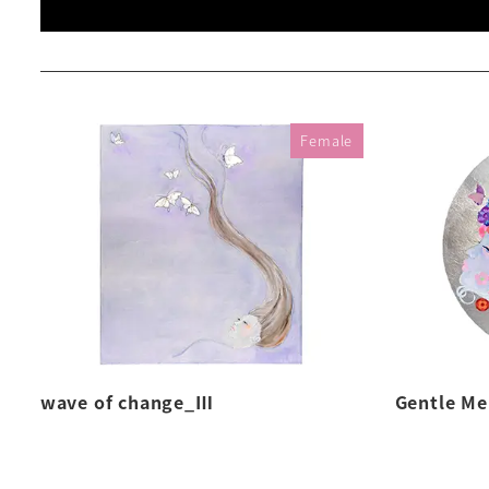
Female
wave of change_Ⅲ
Gentle Me