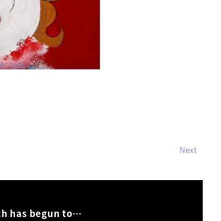
Next
»
ch has begun to…