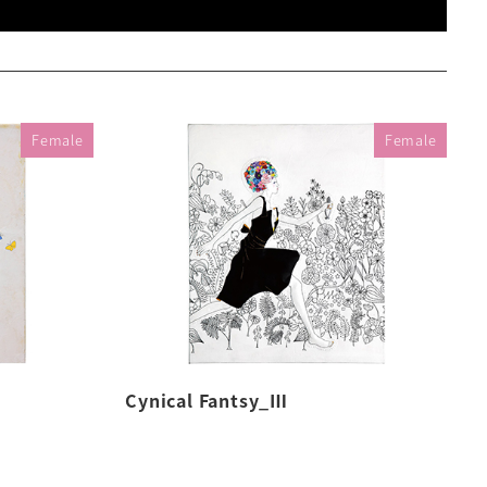
Female
Female
Cynical Fantsy_Ⅲ