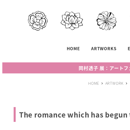
メ
イ
ン
コ
ン
テ
HOME
ARTWORKS
ン
ツ
岡村透子 展：アートフェア
へ
移
HOME
ARTWORK
動
The romance which has begun 