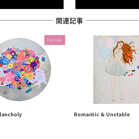
関連記事
Female
lancholy
Romantic & Unstable