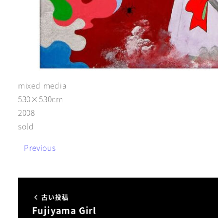
mixed media
530×530cm
2008
sold
«
Previous
古い投稿
Fujiyama Girl